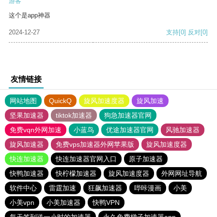
游客
这个是app神器
2024-12-27
支持
[0]
反对
[0]
友情链接
网站地图
QuickQ
旋风加速度器
旋风加速
坚果加速器
tiktok加速器
狗急加速器官网
免费vqn外网加速
小蓝鸟
优途加速器官网
风驰加速器
旋风加速器
免费vps加速器外网苹果版
旋风加速度器
快连加速器
快连加速器官网入口
原子加速器
快鸭加速器
快柠檬加速器
旋风加速度器
外网网址导航
软件中心
雷霆加速
狂飙加速器
哔咔漫画
小美
小美vpn
小美加速器
快鸭VPN