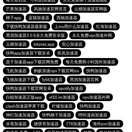
每天签到送一小时的加速器
永久免费梯子加速器app
芒果加速器
风驰加速官网首页
云梯加速器官网版
梯子app
蓝猫加速器
西柚加速器
下载快鸭加速器最新版
上ins用什么加速器
红海加速器
黑洞加速器3.0.6永久免费安卓版
永久免费vqn加速外网
云梯加速器
bitznet.app
安心加速器
快鸭app加速器下载安卓
疾风加速器
原子加速器app下载官网免费
每天免费两小时国外加速器
飞机加速器
蚂蚁加速npv下载官网ios
快鸭加速器
飞驰加速器下载
fy66加速器
黑洞加速器官网
快鸭加速器下载官网安卓
spotify加速器
白鲸加速器正版app
xf10.im加速器
npv加速器外网
clash加速器苹果下载
柠檬加速器
快鸭加速器
神灯加速加速器
快鸭梯子加速器
哔咔漫画加速器
水母加速器
烧饼哥加速器
778加速器
海外pvn加速器