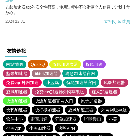
这款加速器app的安全性很高，使用过程中不会泄露个人信息，让我非常
放心。
2024-12-31
支持
[0]
反对
[0]
友情链接
网站地图
QuickQ
旋风加速度器
旋风加速
坚果加速器
tiktok加速器
狗急加速器官网
免费vqn外网加速
小蓝鸟
优途加速器官网
风驰加速器
旋风加速器
免费vps加速器外网苹果版
旋风加速度器
快连加速器
快连加速器官网入口
原子加速器
快鸭加速器
快柠檬加速器
旋风加速度器
外网网址导航
软件中心
雷霆加速
狂飙加速器
哔咔漫画
小美
小美vpn
小美加速器
快鸭VPN