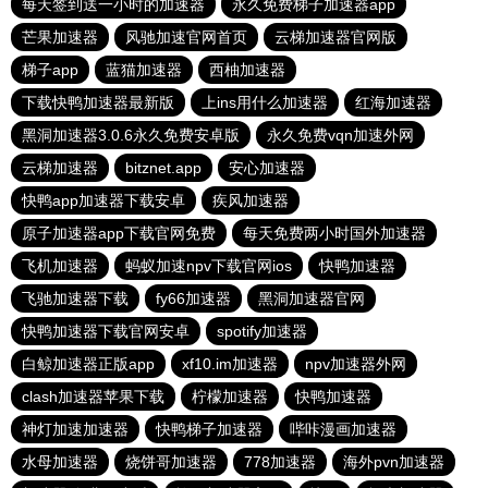
每天签到送一小时的加速器
永久免费梯子加速器app
芒果加速器
风驰加速官网首页
云梯加速器官网版
梯子app
蓝猫加速器
西柚加速器
下载快鸭加速器最新版
上ins用什么加速器
红海加速器
黑洞加速器3.0.6永久免费安卓版
永久免费vqn加速外网
云梯加速器
bitznet.app
安心加速器
快鸭app加速器下载安卓
疾风加速器
原子加速器app下载官网免费
每天免费两小时国外加速器
飞机加速器
蚂蚁加速npv下载官网ios
快鸭加速器
飞驰加速器下载
fy66加速器
黑洞加速器官网
快鸭加速器下载官网安卓
spotify加速器
白鲸加速器正版app
xf10.im加速器
npv加速器外网
clash加速器苹果下载
柠檬加速器
快鸭加速器
神灯加速加速器
快鸭梯子加速器
哔咔漫画加速器
水母加速器
烧饼哥加速器
778加速器
海外pvn加速器