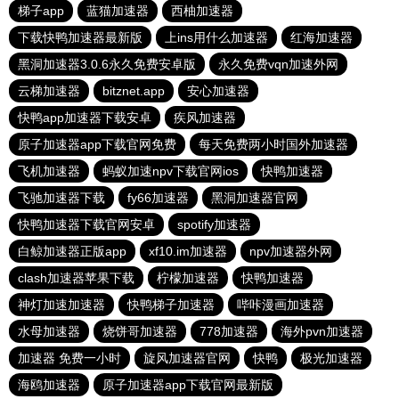
梯子app
蓝猫加速器
西柚加速器
下载快鸭加速器最新版
上ins用什么加速器
红海加速器
黑洞加速器3.0.6永久免费安卓版
永久免费vqn加速外网
云梯加速器
bitznet.app
安心加速器
快鸭app加速器下载安卓
疾风加速器
原子加速器app下载官网免费
每天免费两小时国外加速器
飞机加速器
蚂蚁加速npv下载官网ios
快鸭加速器
飞驰加速器下载
fy66加速器
黑洞加速器官网
快鸭加速器下载官网安卓
spotify加速器
白鲸加速器正版app
xf10.im加速器
npv加速器外网
clash加速器苹果下载
柠檬加速器
快鸭加速器
神灯加速加速器
快鸭梯子加速器
哔咔漫画加速器
水母加速器
烧饼哥加速器
778加速器
海外pvn加速器
加速器 免费一小时
旋风加速器官网
快鸭
极光加速器
海鸥加速器
原子加速器app下载官网最新版