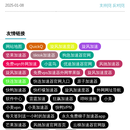
2025-01-08
支持
[0]
反对
[0]
友情链接
网站地图
QuickQ
旋风加速度器
旋风加速
坚果加速器
tiktok加速器
狗急加速器官网
免费vqn外网加速
小蓝鸟
优途加速器官网
风驰加速器
旋风加速器
免费vps加速器外网苹果版
旋风加速度器
快连加速器
快连加速器官网入口
原子加速器
快鸭加速器
快柠檬加速器
旋风加速度器
外网网址导航
软件中心
雷霆加速
狂飙加速器
哔咔漫画
小美
小美vpn
小美加速器
快鸭VPN
每天签到送一小时的加速器
永久免费梯子加速器app
芒果加速器
风驰加速官网首页
云梯加速器官网版