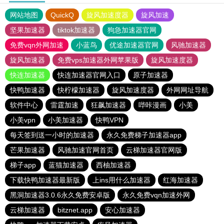
网站地图
QuickQ
旋风加速度器
旋风加速
坚果加速器
tiktok加速器
狗急加速器官网
免费vqn外网加速
小蓝鸟
优途加速器官网
风驰加速器
旋风加速器
免费vps加速器外网苹果版
旋风加速度器
快连加速器
快连加速器官网入口
原子加速器
快鸭加速器
快柠檬加速器
旋风加速度器
外网网址导航
软件中心
雷霆加速
狂飙加速器
哔咔漫画
小美
小美vpn
小美加速器
快鸭VPN
每天签到送一小时的加速器
永久免费梯子加速器app
芒果加速器
风驰加速官网首页
云梯加速器官网版
梯子app
蓝猫加速器
西柚加速器
下载快鸭加速器最新版
上ins用什么加速器
红海加速器
黑洞加速器3.0.6永久免费安卓版
永久免费vqn加速外网
云梯加速器
bitznet.app
安心加速器