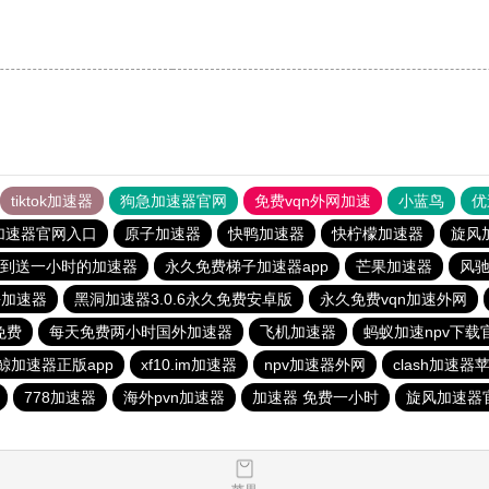
tiktok加速器
狗急加速器官网
免费vqn外网加速
小蓝鸟
优
加速器官网入口
原子加速器
快鸭加速器
快柠檬加速器
旋风
到送一小时的加速器
永久免费梯子加速器app
芒果加速器
风
海加速器
黑洞加速器3.0.6永久免费安卓版
永久免费vqn加速外网
免费
每天免费两小时国外加速器
飞机加速器
蚂蚁加速npv下载官
鲸加速器正版app
xf10.im加速器
npv加速器外网
clash加速器
778加速器
海外pvn加速器
加速器 免费一小时
旋风加速器