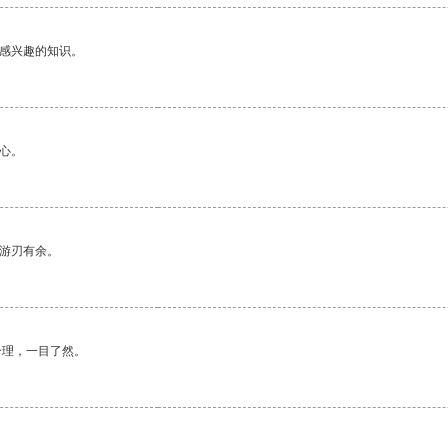
己感兴趣的知识。
心。
中游刃有余。
合理，一目了然。