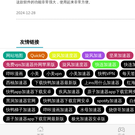
这款软件的功能非常强大，使用起来非常方便。
2024-12-28
友情链接
网站地图
QuickQ
旋风加速度器
旋风加速
坚果加速器
免费vps加速器外网苹果版
旋风加速度器
快连加速器
快连
哔咔漫画
小美
小美vpn
小美加速器
快鸭VPN
每天签
西柚加速器
下载快鸭加速器最新版
上ins用什么加速器
红
快鸭app加速器下载安卓
疾风加速器
原子加速器app下载官网
黑洞加速器官网
快鸭加速器下载官网安卓
spotify加速器
白
快鸭梯子加速器
哔咔漫画加速器
水母加速器
烧饼哥加速器
原子加速器app下载官网最新版
极光加速器安卓版