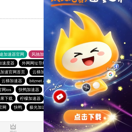
支持
[0]
反对
[0]
途加速器官网
风驰加速器
旋风加速器
加速度器
外网网址导航
软件中心
雷霆加速
狂飙加速器
驰加速官网首页
云梯加速器官网版
梯子app
蓝猫加速器
云梯加速器
bitznet.app
安心加速器
网ios
快鸭加速器
飞驰加速器下载
fy66加速器
苹果下载
柠檬加速器
快鸭加速器
神灯加速加速器
官网
快鸭
极光加速器
海鸥加速器