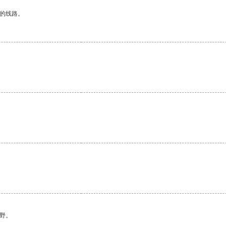
区的线路。
野。