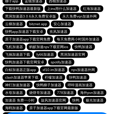
梯子app
蓝猫加速器
西柚加速器
下载快鸭加速器最新版
上ins用什么加速器
红海加速器
黑洞加速器3.0.6永久免费安卓版
永久免费vqn加速外网
云梯加速器
bitznet.app
安心加速器
快鸭app加速器下载安卓
疾风加速器
原子加速器app下载官网免费
每天免费两小时国外加速器
飞机加速器
蚂蚁加速npv下载官网ios
快鸭加速器
飞驰加速器下载
fy66加速器
黑洞加速器官网
快鸭加速器下载官网安卓
spotify加速器
白鲸加速器正版app
xf10.im加速器
npv加速器外网
clash加速器苹果下载
柠檬加速器
快鸭加速器
神灯加速加速器
快鸭梯子加速器
哔咔漫画加速器
水母加速器
烧饼哥加速器
778加速器
海外pvn加速器
加速器 免费一小时
旋风加速器官网
快鸭
极光加速器
海鸥加速器
原子加速器app下载官网最新版