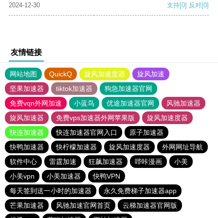
2024-12-30
支持
[0]
反对
[0]
友情链接
网站地图
QuickQ
旋风加速度器
旋风加速
坚果加速器
tiktok加速器
狗急加速器官网
免费vqn外网加速
小蓝鸟
优途加速器官网
风驰加速器
旋风加速器
免费vps加速器外网苹果版
旋风加速度器
快连加速器
快连加速器官网入口
原子加速器
快鸭加速器
快柠檬加速器
旋风加速度器
外网网址导航
软件中心
雷霆加速
狂飙加速器
哔咔漫画
小美
小美vpn
小美加速器
快鸭VPN
每天签到送一小时的加速器
永久免费梯子加速器app
芒果加速器
风驰加速官网首页
云梯加速器官网版