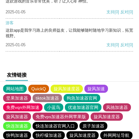
这款游戏的音乐非常优美，听了让人心旷神怡。
2025-01-05
支持
[0]
反对
[0]
游客
这款app是我学习路上的良师益友，让我能够随时随地学习新知识，拓宽
视野。
2025-01-05
支持
[0]
反对
[0]
友情链接
网站地图
QuickQ
旋风加速度器
旋风加速
坚果加速器
tiktok加速器
狗急加速器官网
免费vqn外网加速
小蓝鸟
优途加速器官网
风驰加速器
旋风加速器
免费vps加速器外网苹果版
旋风加速度器
快连加速器
快连加速器官网入口
原子加速器
快鸭加速器
快柠檬加速器
旋风加速度器
外网网址导航