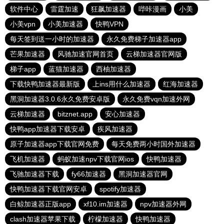
软件中心
雷霆加速
狂飙加速器
哔咔漫画
小美
小美vpn
小美加速器
快鸭VPN
每天签到送一小时的加速器
永久免费梯子加速器app
芒果加速器
风驰加速官网首页
云梯加速器官网版
梯子app
蓝猫加速器
西柚加速器
下载快鸭加速器最新版
上ins用什么加速器
红海加速器
黑洞加速器3.0.6永久免费安卓版
永久免费vqn加速外网
云梯加速器
bitznet.app
安心加速器
快鸭app加速器下载安卓
疾风加速器
原子加速器app下载官网免费
每天免费两小时国外加速器
飞机加速器
蚂蚁加速npv下载官网ios
快鸭加速器
飞驰加速器下载
fy66加速器
黑洞加速器官网
快鸭加速器下载官网安卓
spotify加速器
白鲸加速器正版app
xf10.im加速器
npv加速器外网
clash加速器苹果下载
柠檬加速器
快鸭加速器