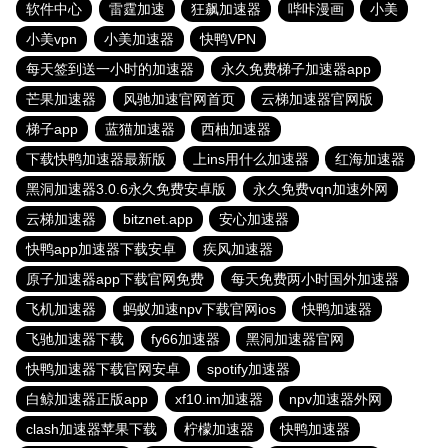
软件中心
雷霆加速
狂飙加速器
哔咔漫画
小美
小美vpn
小美加速器
快鸭VPN
每天签到送一小时的加速器
永久免费梯子加速器app
芒果加速器
风驰加速官网首页
云梯加速器官网版
梯子app
蓝猫加速器
西柚加速器
下载快鸭加速器最新版
上ins用什么加速器
红海加速器
黑洞加速器3.0.6永久免费安卓版
永久免费vqn加速外网
云梯加速器
bitznet.app
安心加速器
快鸭app加速器下载安卓
疾风加速器
原子加速器app下载官网免费
每天免费两小时国外加速器
飞机加速器
蚂蚁加速npv下载官网ios
快鸭加速器
飞驰加速器下载
fy66加速器
黑洞加速器官网
快鸭加速器下载官网安卓
spotify加速器
白鲸加速器正版app
xf10.im加速器
npv加速器外网
clash加速器苹果下载
柠檬加速器
快鸭加速器