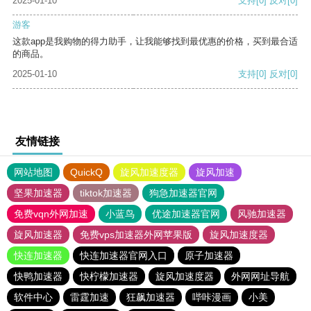
2025-01-10
支持
[0]
反对
[0]
游客
这款app是我购物的得力助手，让我能够找到最优惠的价格，买到最合适
的商品。
2025-01-10
支持
[0]
反对
[0]
友情链接
网站地图
QuickQ
旋风加速度器
旋风加速
坚果加速器
tiktok加速器
狗急加速器官网
免费vqn外网加速
小蓝鸟
优途加速器官网
风驰加速器
旋风加速器
免费vps加速器外网苹果版
旋风加速度器
快连加速器
快连加速器官网入口
原子加速器
快鸭加速器
快柠檬加速器
旋风加速度器
外网网址导航
软件中心
雷霆加速
狂飙加速器
哔咔漫画
小美