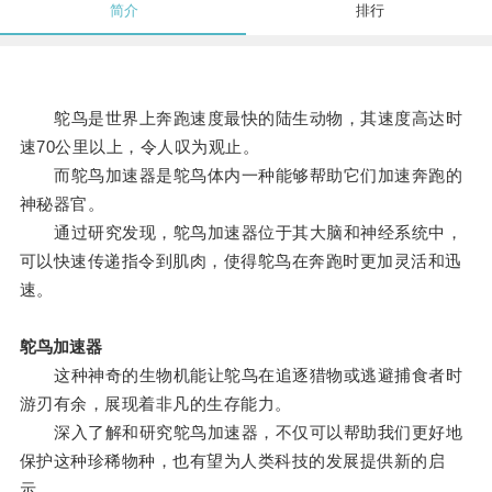
简介
排行
鸵鸟是世界上奔跑速度最快的陆生动物，其速度高达时
速70公里以上，令人叹为观止。
而鸵鸟加速器是鸵鸟体内一种能够帮助它们加速奔跑的
神秘器官。
通过研究发现，鸵鸟加速器位于其大脑和神经系统中，
可以快速传递指令到肌肉，使得鸵鸟在奔跑时更加灵活和迅
速。
鸵鸟加速器
这种神奇的生物机能让鸵鸟在追逐猎物或逃避捕食者时
游刃有余，展现着非凡的生存能力。
深入了解和研究鸵鸟加速器，不仅可以帮助我们更好地
保护这种珍稀物种，也有望为人类科技的发展提供新的启
示。