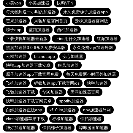
小美vpn
小美加速器
快鸭VPN
每天签到送一小时的加速器
永久免费梯子加速器app
芒果加速器
风驰加速官网首页
云梯加速器官网版
梯子app
蓝猫加速器
西柚加速器
下载快鸭加速器最新版
上ins用什么加速器
红海加速器
黑洞加速器3.0.6永久免费安卓版
永久免费vqn加速外网
云梯加速器
bitznet.app
安心加速器
快鸭app加速器下载安卓
疾风加速器
原子加速器app下载官网免费
每天免费两小时国外加速器
飞机加速器
蚂蚁加速npv下载官网ios
快鸭加速器
飞驰加速器下载
fy66加速器
黑洞加速器官网
快鸭加速器下载官网安卓
spotify加速器
白鲸加速器正版app
xf10.im加速器
npv加速器外网
clash加速器苹果下载
柠檬加速器
快鸭加速器
神灯加速加速器
快鸭梯子加速器
哔咔漫画加速器