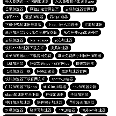
每天签到送一小时的加速器
永久免费梯子加速器app
芒果加速器
风驰加速官网首页
云梯加速器官网版
梯子app
蓝猫加速器
西柚加速器
下载快鸭加速器最新版
上ins用什么加速器
红海加速器
黑洞加速器3.0.6永久免费安卓版
永久免费vqn加速外网
云梯加速器
bitznet.app
安心加速器
快鸭app加速器下载安卓
疾风加速器
原子加速器app下载官网免费
每天免费两小时国外加速器
飞机加速器
蚂蚁加速npv下载官网ios
快鸭加速器
飞驰加速器下载
fy66加速器
黑洞加速器官网
快鸭加速器下载官网安卓
spotify加速器
白鲸加速器正版app
xf10.im加速器
npv加速器外网
clash加速器苹果下载
柠檬加速器
快鸭加速器
神灯加速加速器
快鸭梯子加速器
哔咔漫画加速器
水母加速器
烧饼哥加速器
778加速器
海外pvn加速器