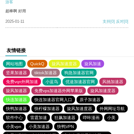
游客
超棒啊 好用
2025-01-11
支持
[0]
反对
[0]
友情链接
网站地图
QuickQ
旋风加速度器
旋风加速
坚果加速器
tiktok加速器
狗急加速器官网
免费vqn外网加速
小蓝鸟
优途加速器官网
风驰加速器
旋风加速器
免费vps加速器外网苹果版
旋风加速度器
快连加速器
快连加速器官网入口
原子加速器
快鸭加速器
快柠檬加速器
旋风加速度器
外网网址导航
软件中心
雷霆加速
狂飙加速器
哔咔漫画
小美
小美vpn
小美加速器
快鸭VPN